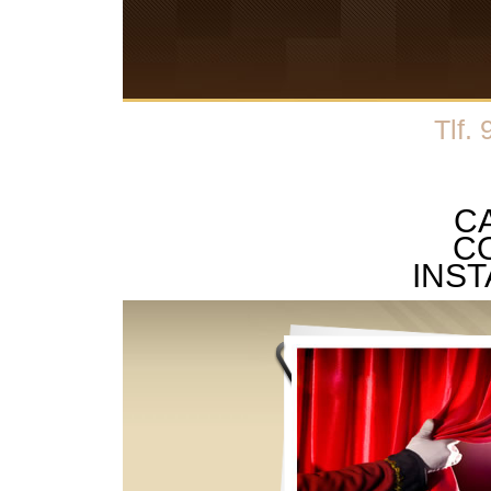
Tlf.
C
C
INS