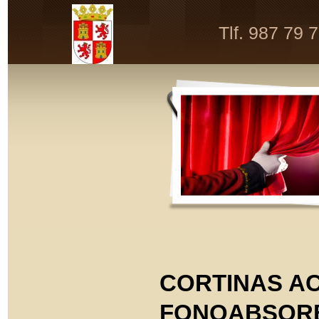
Tlf. 987 79 
CORTINAS A
FONOABSOR