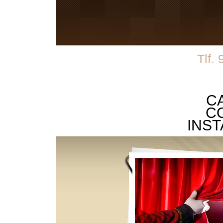
Tlf.
C
C
INS